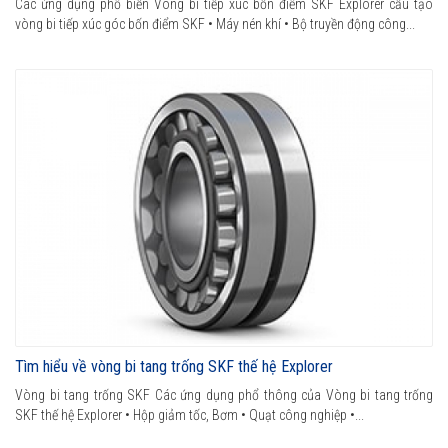
Các ứng dụng phổ biến Vòng bi tiếp xúc bốn điểm SKF Explorer cấu tạo
vòng bi tiếp xúc góc bốn điểm SKF • Máy nén khí • Bộ truyền động công...
Tìm hiểu về vòng bi tang trống SKF thế hệ Explorer
Vòng bi tang trống SKF Các ứng dụng phổ thông của Vòng bi tang trống
SKF thế hệ Explorer • Hộp giảm tốc, Bơm • Quạt công nghiệp •...