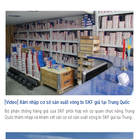
[Video] Xâm nhập cơ sở sản xuất vòng bi SKF giả tại Trung Quốc
Bộ phận chống hàng giả của SKF phối hợp với cơ quan chức năng Trung
Quốc thâm nhập và khám sét các cơ sở sản xuất vòng bi SKF giả tại Trung...