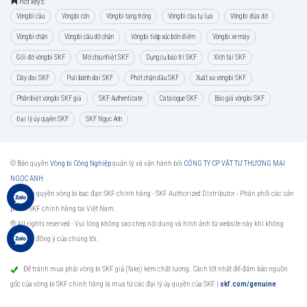
Hot keys:
Vòng bi cầu
Vòng bi côn
Vòng bi tang trống
Vòng bi cầu tự lựa
Vòng bi đũa đỡ
Vòng bi chặn
Vòng bi cầu đỡ chặn
Vòng bi tiếp xúc bốn điểm
Vòng bi xe máy
Gối đỡ vòng bi SKF
Mỡ chịu nhiệt SKF
Dụng cụ bảo trì SKF
Xích tải SKF
Dây đai SKF
Puli bánh đai SKF
Phớt chặn dầu SKF
Xuất xứ vòng bi SKF
Phân biệt vòng bi SKF giả
SKF Authenticate
Catalogue SKF
Báo giá vòng bi SKF
Đại lý ủy quyền SKF
SKF Ngọc Anh
© Bản quyền
Vòng bi Công Nghiệp
quản lý và vận hành bởi
CÔNG TY CP VẬT TƯ THƯƠNG MẠI
NGỌC ANH
Đại lý ủy quyền vòng bi bạc đạn SKF chính hãng -
SKF Authorized Distributor
- Phân phối các sản
phẩm SKF chính hãng tại Việt Nam.
® All rights reserved - Vui lòng không sao chép nội dung và hình ảnh từ website này khi không
được sự đồng ý của chúng tôi.
Để tránh mua phải vòng bi SKF giả (fake) kém chất lượng. Cách tốt nhất để đảm bảo nguồn
gốc của vòng bi SKF chính hãng là mua từ các đại lý ủy quyền của SKF
|
skf.com/genuine