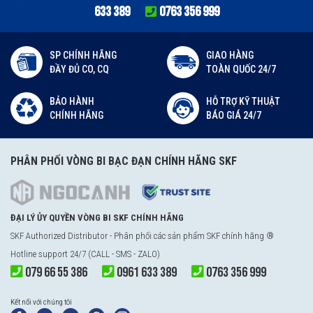
633 389
0763 356 999
SP CHÍNH HÃNG
GIAO HÀNG
ĐẦY ĐỦ CO, CQ
TOÀN QUỐC 24/7
BẢO HÀNH
HỖ TRỢ KỸ THUẬT
CHÍNH HÃNG
BÁO GIÁ 24/7
PHÂN PHỐI VÒNG BI BẠC ĐẠN CHÍNH HÃNG SKF
ĐẠI LÝ ỦY QUYỀN VÒNG BI SKF CHÍNH HÃNG
SKF Authorized Distributor - Phân phối các sản phẩm SKF chính hãng ®
Hotline support 24/7 (CALL - SMS - ZALO)
079 66 55 386
0961 633 389
0763 356 999
Kết nối với chúng tôi