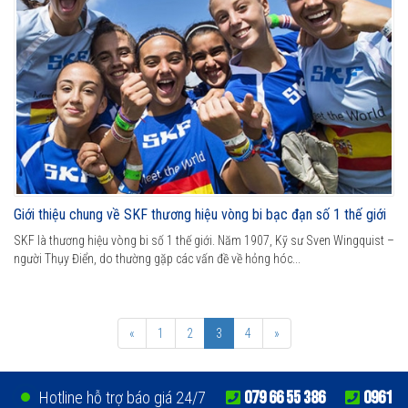
Giới thiệu chung về SKF thương hiệu vòng bi bạc đạn số 1 thế giới
SKF là thương hiệu vòng bi số 1 thế giới. Năm 1907, Kỹ sư Sven Wingquist –
người Thụy Điển, do thường gặp các vấn đề về hỏng hóc...
«
1
2
3
4
»
079 66 55 386
0961
Hotline hỗ trợ báo giá 24/7