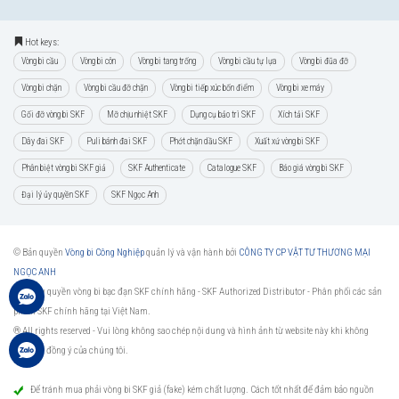
Hot keys:
Vòng bi cầu
Vòng bi côn
Vòng bi tang trống
Vòng bi cầu tự lựa
Vòng bi đũa đỡ
Vòng bi chặn
Vòng bi cầu đỡ chặn
Vòng bi tiếp xúc bốn điểm
Vòng bi xe máy
Gối đỡ vòng bi SKF
Mỡ chịu nhiệt SKF
Dụng cụ bảo trì SKF
Xích tải SKF
Dây đai SKF
Puli bánh đai SKF
Phớt chặn dầu SKF
Xuất xứ vòng bi SKF
Phân biệt vòng bi SKF giả
SKF Authenticate
Catalogue SKF
Báo giá vòng bi SKF
Đại lý ủy quyền SKF
SKF Ngọc Anh
© Bản quyền
Vòng bi Công Nghiệp
quản lý và vận hành bởi
CÔNG TY CP VẬT TƯ THƯƠNG MẠI
NGỌC ANH
Đại lý ủy quyền vòng bi bạc đạn SKF chính hãng -
SKF Authorized Distributor
- Phân phối các sản
phẩm SKF chính hãng tại Việt Nam.
® All rights reserved - Vui lòng không sao chép nội dung và hình ảnh từ website này khi không
được sự đồng ý của chúng tôi.
Để tránh mua phải vòng bi SKF giả (fake) kém chất lượng. Cách tốt nhất để đảm bảo nguồn