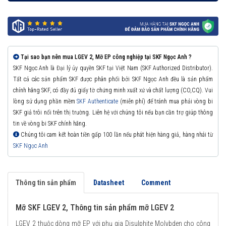
Tại sao bạn nên mua LGEV 2, Mỡ EP công nghiệp tại SKF Ngọc Anh ?
SKF Ngọc Anh là Đại lý ủy quyền SKF tại Việt Nam (SKF Authorized Distributor).
Tất cả các sản phẩm SKF được phân phối bởi SKF Ngọc Anh đều là sản phẩm
chính hãng SKF, có đầy đủ giấy tờ chứng minh xuất xứ và chất lượng (CO,CQ). Vui
lòng sử dụng phần mềm
SKF Authenticate
(miễn phí) để tránh mua phải vòng bi
SKF giả trôi nổi trên thị trường. Liên hệ với chúng tôi nếu bạn cần trợ giúp thông
tin về vòng bi SKF chính hãng.
Chúng tôi cam kết hoàn tiền gấp 100 lần nếu phát hiện hàng giả, hàng nhái từ
SKF Ngọc Anh
Thông tin sản phẩm
Datasheet
Comment
Mỡ SKF LGEV 2, Thông tin sản phẩm mỡ LGEV 2
LGEV 2 thuộc dòng mỡ EP với phụ gia Disulphite Molybden cho công