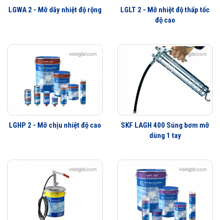
LGWA 2 - Mỡ dãy nhiệt độ rộng
LGLT 2 - Mỡ nhiệt độ thấp tốc
Kiến thức về bôi trơn vòng bi
độ cao
LGEV 2, Mỡ EP công nghiệp được phân phối chính hãng
Đại lý ủy quyền SKF chính hãng - SKF Authorized Distributor
Hotline 24/7:
079 66 55 386
0961 633 389
0763 356
999
LGHP 2 - Mỡ chịu nhiệt độ cao
SKF LAGH 400 Súng bơm mỡ
dùng 1 tay