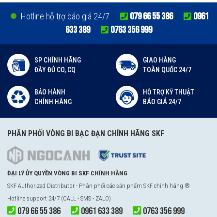
079 66 55 386
0961
Hotline hỗ trợ báo giá 24/7
633 389
0763 356 999
SP CHÍNH HÃNG
GIAO HÀNG
ĐẦY ĐỦ CO, CQ
TOÀN QUỐC 24/7
BẢO HÀNH
HỖ TRỢ KỸ THUẬT
CHÍNH HÃNG
BÁO GIÁ 24/7
PHÂN PHỐI VÒNG BI BẠC ĐẠN CHÍNH HÃNG SKF
ĐẠI LÝ ỦY QUYỀN VÒNG BI SKF CHÍNH HÃNG
SKF Authorized Distributor - Phân phối các sản phẩm SKF chính hãng ®
Hotline support 24/7 (CALL - SMS - ZALO)
079 66 55 386
0961 633 389
0763 356 999