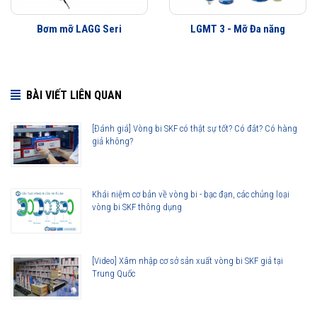
Bơm mỡ LAGG Seri
LGMT 3 - Mỡ Đa năng
BÀI VIẾT LIÊN QUAN
[Đánh giá] Vòng bi SKF có thật sự tốt? Có đắt? Có hàng
giả không?
Khái niệm cơ bản về vòng bi - bạc đạn, các chủng loại
vòng bi SKF thông dụng
[Video] Xâm nhập cơ sở sản xuất vòng bi SKF giả tại
Trung Quốc