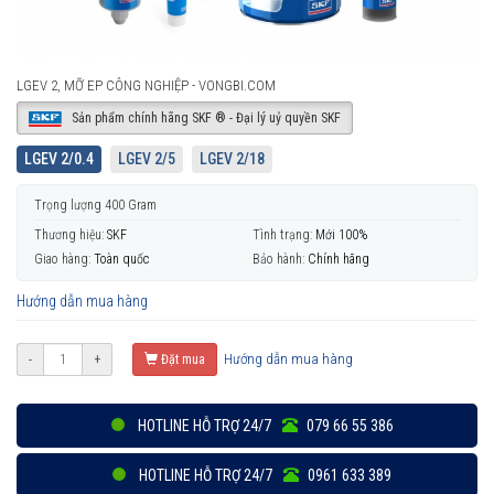
LGEV 2, MỠ EP CÔNG NGHIỆP - VONGBI.COM
Sản phẩm chính hãng SKF ® - Đại lý uỷ quyền SKF
LGEV 2/0.4
LGEV 2/5
LGEV 2/18
Trọng lượng 400 Gram
Thương hiệu:
SKF
Tình trạng:
Mới 100%
Giao hàng:
Toàn quốc
Bảo hành:
Chính hãng
Hướng dẫn mua hàng
Hướng dẫn mua hàng
-
+
Đặt mua
HOTLINE HỖ TRỢ 24/7
079 66 55 386
HOTLINE HỖ TRỢ 24/7
0961 633 389