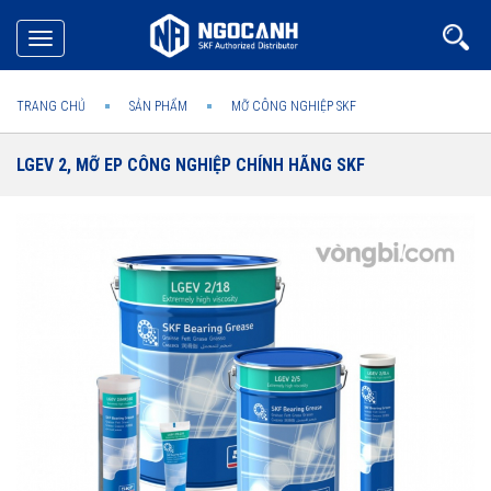
Toggle
navigation
TRANG CHỦ
SẢN PHẨM
MỠ CÔNG NGHIỆP SKF
LGEV 2, MỠ EP CÔNG NGHIỆP CHÍNH HÃNG SKF