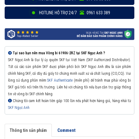
HOTLINE HỖ TRỢ 24/7
0961 633 389
Tại sao bạn nên mua Vòng bi 61906-2RZ tại SKF Ngọc Anh ?
SKF Ngọc Anh là Đại lý ủy quyền SKF tại Việt Nam (SKF Authorized Distributor).
Tất cả các sản phẩm SKF được phân phối bởi SKF Ngọc Anh đều là sản phẩm
chính hãng SKF, có đầy đủ giấy tờ chứng minh xuất xứ và chất lượng (CO,CQ). Vui
lòng sử dụng phần mềm
SKF Authenticate
(miễn phí) để tránh mua phải vòng bi
SKF giả trôi nổi trên thị trường. Liên hệ với chúng tôi nếu bạn cần trợ giúp thông
tin về vòng bi SKF chính hãng.
Chúng tôi cam kết hoàn tiền gấp 100 lần nếu phát hiện hàng giả, hàng nhái từ
SKF Ngọc Anh
Thông tin sản phẩm
Comment