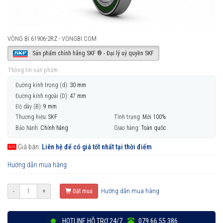
VÒNG BI 61906-2RZ - VONGBI.COM
Sản phẩm chính hãng SKF ® - Đại lý uỷ quyền SKF
Thông tin sản phẩm
Đường kính trong (d):
30 mm
Đường kính ngoài (D):
47 mm
Độ dày (B):
9 mm
Thương hiệu:
SKF
Tình trạng:
Mới 100%
Bảo hành:
Chính hãng
Giao hàng:
Toàn quốc
Giá bán:
Liên hệ để có giá tốt nhất tại thời điểm
Hướng dẫn mua hàng
Hướng dẫn mua hàng
-
+
Đặt mua
HOTLINE HỖ TRỢ 24/7
079 66 55 386