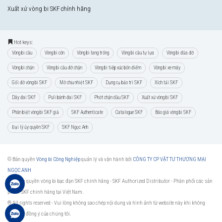
Xuất xứ vòng bi SKF chính hãng
Hot keys:
Vòng bi cầu
Vòng bi côn
Vòng bi tang trống
Vòng bi cầu tự lựa
Vòng bi đũa đỡ
Vòng bi chặn
Vòng bi cầu đỡ chặn
Vòng bi tiếp xúc bốn điểm
Vòng bi xe máy
Gối đỡ vòng bi SKF
Mỡ chịu nhiệt SKF
Dụng cụ bảo trì SKF
Xích tải SKF
Dây đai SKF
Puli bánh đai SKF
Phớt chặn dầu SKF
Xuất xứ vòng bi SKF
Phân biệt vòng bi SKF giả
SKF Authenticate
Catalogue SKF
Báo giá vòng bi SKF
Đại lý ủy quyền SKF
SKF Ngọc Anh
© Bản quyền
Vòng bi Công Nghiệp
quản lý và vận hành bởi
CÔNG TY CP VẬT TƯ THƯƠNG MẠI
NGỌC ANH
Đại lý ủy quyền vòng bi bạc đạn SKF chính hãng -
SKF Authorized Distributor
- Phân phối các sản
phẩm SKF chính hãng tại Việt Nam.
® All rights reserved - Vui lòng không sao chép nội dung và hình ảnh từ website này khi không
được sự đồng ý của chúng tôi.