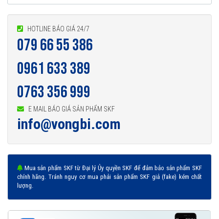
HOTLINE BÁO GIÁ 24/7
079 66 55 386
Vòng bi 61906-2RZ được phân phối chính hãng
0961 633 389
0763 356 999
Đại lý ủy quyền SKF chính hãng - SKF Authorized Distributor
E MAIL BÁO GIÁ SẢN PHẨM SKF
Hotline 24/7:
079 66 55 386
0961 633 389
0763 356
info@vongbi.com
999
Mua sản phẩm SKF từ Đại lý Ủy quyền SKF để đảm bảo sản phẩm SKF
chính hãng. Tránh nguy cơ mua phải sản phẩm SKF giả (fake) kém chất
lượng.