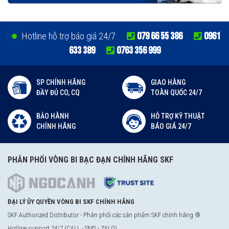
079 66 55 386
0961
Hotline hỗ trợ báo giá 24/7
633 389
0763 356 999
SP CHÍNH HÃNG
GIAO HÀNG
ĐẦY ĐỦ CO, CQ
TOÀN QUỐC 24/7
BẢO HÀNH
HỖ TRỢ KỸ THUẬT
CHÍNH HÃNG
BÁO GIÁ 24/7
PHÂN PHỐI VÒNG BI BẠC ĐẠN CHÍNH HÃNG SKF
ĐẠI LÝ ỦY QUYỀN VÒNG BI SKF CHÍNH HÃNG
SKF Authorized Distributor - Phân phối các sản phẩm SKF chính hãng ®
Hotline support 24/7 (CALL - SMS - ZALO)