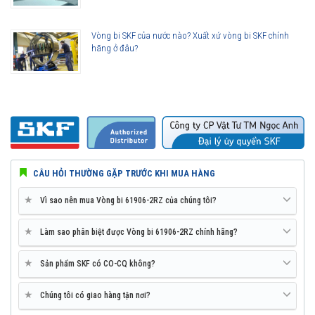
Vòng bi SKF 61906-2RZ thế hệ Explorer được nâng lên cao hơn so với
các thế hệ vòng bi SKF trước đây, bởi vậy ở cùng tốc độ nhưng nhiệt độ
Vòng bi SKF của nước nào? Xuất xứ vòng bi SKF chính
của vòng bi SKF Explorer thấp hơn rất nhiều. Tính năng này làm giảm
hãng ở đâu?
nhu cầu sử dụng mỡ bôi trơn và giảm tiêu hao năng lượng trên vòng
bi.
Tuổi thọ của vòng bi SKF 61906-2RZ thế hệ Explorer bền bỉ hơn rất
nhiều so với các hãng vòng bi khác trên thị trường, điều này đã được
hàng triệu khách hàng khắp nơi trên toàn thế giới kiểm chứng.
CÂU HỎI THƯỜNG GẶP TRƯỚC KHI MUA HÀNG
★
Vì sao nên mua Vòng bi 61906-2RZ của chúng tôi?
★
Làm sao phân biệt được Vòng bi 61906-2RZ chính hãng?
★
Sản phẩm SKF có CO-CQ không?
★
Chúng tôi có giao hàng tận nơi?