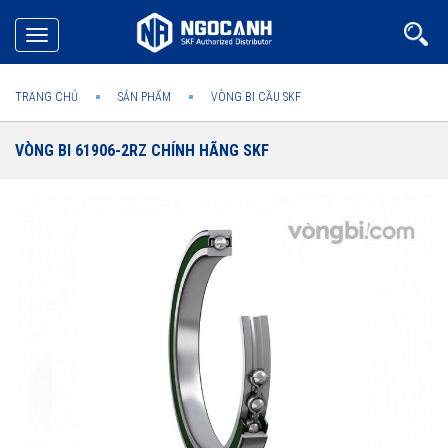
Toggle
navigation
TRANG CHỦ
SẢN PHẨM
VÒNG BI CẦU SKF
VÒNG BI 61906-2RZ CHÍNH HÃNG SKF