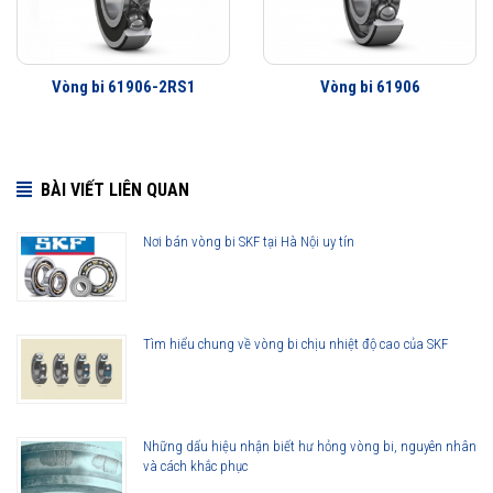
Vòng bi làm việc êm hơn
Ít rung động hơn
Tuổi thọ vòng bi cao hơn
Vòng bi 61906-2RS1
Vòng bi 61906
Khả năng che chắn tốt hơn
Khả năng làm việc với vận tốc cao hơn
BÀI VIẾT LIÊN QUAN
Nơi bán vòng bi SKF tại Hà Nội uy tín
Tìm hiểu chung về vòng bi chịu nhiệt độ cao của SKF
Những dấu hiệu nhận biết hư hỏng vòng bi, nguyên nhân
và cách khắc phục