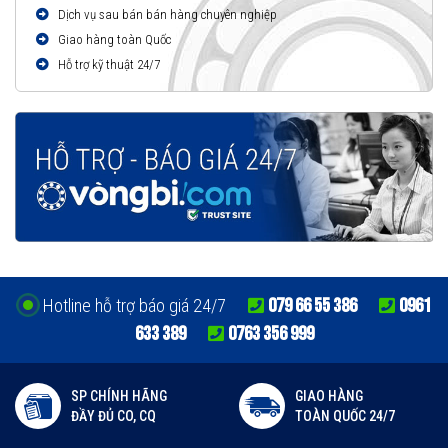
Dịch vụ sau bán bán hàng chuyên nghiệp
Giao hàng toàn Quốc
Hỗ trợ kỹ thuật 24/7
079 66 55 386
0961
Hotline hỗ trợ báo giá 24/7
633 389
0763 356 999
SP CHÍNH HÃNG
GIAO HÀNG
ĐẦY ĐỦ CO, CQ
TOÀN QUỐC 24/7