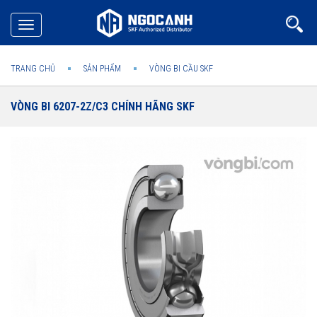
Toggle
navigation
TRANG CHỦ
SẢN PHẨM
VÒNG BI CẦU SKF
VÒNG BI 6207-2Z/C3 CHÍNH HÃNG SKF