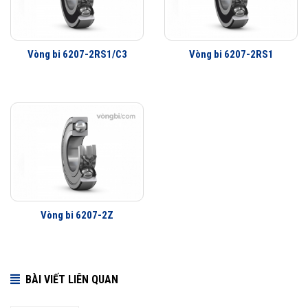
Vòng bi 6207-2RS1/C3
Vòng bi 6207-2RS1
Các kiểu thiết kế và đặc điểm ứng dụng của vòng bi cầu SKF
Những cải tiến quan trọng đối với vòng bi cầu SKF Explorer
Cải tiến thiết kế hình học
Sử dụng vật liệu mới
Viên bi có chất lượng cao
Công nghệ sản xuất mới
Phớt che chắn thế hệ mới
Vòng bi 6207-2Z
Lợi ích của những cải tiến đối với vòng bi cầu SKF Explorer
Vòng bi làm việc êm hơn
Ít rung động hơn
BÀI VIẾT LIÊN QUAN
Tuổi thọ vòng bi cao hơn
Khả năng che chắn tốt hơn