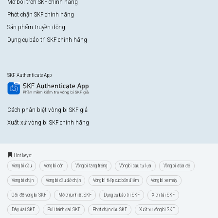
Mỡ bôi trơn SKF chính hãng
Phớt chặn SKF chính hãng
Sản phẩm truyền động
Dụng cụ bảo trì SKF chính hãng
SKF Authenticate App
Cách phân biệt vòng bi SKF giả
Xuất xứ vòng bi SKF chính hãng
Hot keys:
Vòng bi cầu
Vòng bi côn
Vòng bi tang trống
Vòng bi cầu tự lựa
Vòng bi đũa đỡ
Vòng bi chặn
Vòng bi cầu đỡ chặn
Vòng bi tiếp xúc bốn điểm
Vòng bi xe máy
Gối đỡ vòng bi SKF
Mỡ chịu nhiệt SKF
Dụng cụ bảo trì SKF
Xích tải SKF
Dây đai SKF
Puli bánh đai SKF
Phớt chặn dầu SKF
Xuất xứ vòng bi SKF