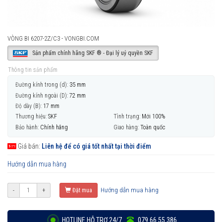
VÒNG BI 6207-2Z/C3 - VONGBI.COM
Sản phẩm chính hãng SKF ® - Đại lý uỷ quyền SKF
Thông tin sản phẩm
Đường kính trong (d):
35 mm
Đường kính ngoài (D):
72 mm
Độ dày (B):
17 mm
Thương hiệu:
SKF
Tình trạng:
Mới 100%
Bảo hành:
Chính hãng
Giao hàng:
Toàn quốc
Giá bán:
Liên hệ để có giá tốt nhất tại thời điểm
Hướng dẫn mua hàng
Hướng dẫn mua hàng
-
+
Đặt mua
HOTLINE HỖ TRỢ 24/7
079 66 55 386