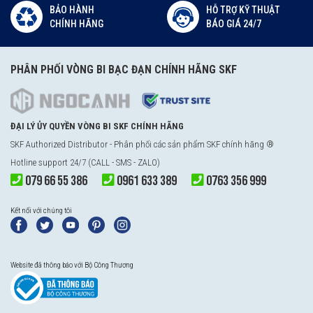
BẢO HÀNH
HỖ TRỢ KỸ THUẬT
CHÍNH HÃNG
BÁO GIÁ 24/7
PHÂN PHỐI VÒNG BI BẠC ĐẠN CHÍNH HÃNG SKF
ĐẠI LÝ ỦY QUYỀN VÒNG BI SKF CHÍNH HÃNG
SKF Authorized Distributor - Phân phối các sản phẩm SKF chính hãng ®
Hotline support 24/7 (CALL - SMS - ZALO)
079 66 55 386
0961 633 389
0763 356 999
Kết nối với chúng tôi
Website đã thông báo với Bộ Công Thương