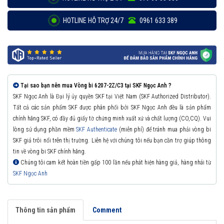
HOTLINE HỖ TRỢ 24/7
0961 633 389
Tại sao bạn nên mua Vòng bi 6207-2Z/C3 tại SKF Ngọc Anh ?
SKF Ngọc Anh là Đại lý ủy quyền SKF tại Việt Nam (SKF Authorized Distributor).
Tất cả các sản phẩm SKF được phân phối bởi SKF Ngọc Anh đều là sản phẩm
chính hãng SKF, có đầy đủ giấy tờ chứng minh xuất xứ và chất lượng (CO,CQ). Vui
lòng sử dụng phần mềm
SKF Authenticate
(miễn phí) để tránh mua phải vòng bi
SKF giả trôi nổi trên thị trường. Liên hệ với chúng tôi nếu bạn cần trợ giúp thông
tin về vòng bi SKF chính hãng.
Chúng tôi cam kết hoàn tiền gấp 100 lần nếu phát hiện hàng giả, hàng nhái từ
SKF Ngọc Anh
Thông tin sản phẩm
Comment