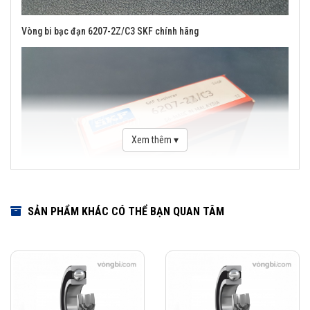
Vòng bi bạc đạn 6207-2Z/C3 SKF chính hãng
Xem thêm ▾
SẢN PHẨM KHÁC CÓ THỂ BẠN QUAN TÂM
Các kiểu thiết kế và đặc điểm ứng dụng của vòng bi cầu SKF