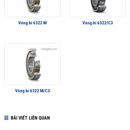
khách hàng khắp nơi trên toàn thế giới kiểm chứng.
Vòng bi 6322 được phân phối chính hãng
Vòng bi 6322 M
Vòng bi 6322/C3
Đại lý ủy quyền SKF chính hãng - SKF Authorized Distributor
Hotline 24/7:
079 66 55 386
0961 633 389
0763 356
999
Vòng bi 6322 M/C3
BÀI VIẾT LIÊN QUAN