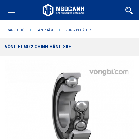
Toggle
navigation
TRANG CHỦ
SẢN PHẨM
VÒNG BI CẦU SKF
VÒNG BI 6322 CHÍNH HÃNG SKF