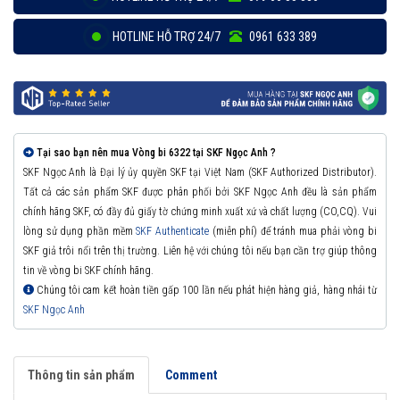
HOTLINE HỖ TRỢ 24/7
0961 633 389
Tại sao bạn nên mua Vòng bi 6322 tại SKF Ngọc Anh ?
SKF Ngọc Anh là Đại lý ủy quyền SKF tại Việt Nam (SKF Authorized Distributor).
Tất cả các sản phẩm SKF được phân phối bởi SKF Ngọc Anh đều là sản phẩm
chính hãng SKF, có đầy đủ giấy tờ chứng minh xuất xứ và chất lượng (CO,CQ). Vui
lòng sử dụng phần mềm
SKF Authenticate
(miễn phí) để tránh mua phải vòng bi
SKF giả trôi nổi trên thị trường. Liên hệ với chúng tôi nếu bạn cần trợ giúp thông
tin về vòng bi SKF chính hãng.
Chúng tôi cam kết hoàn tiền gấp 100 lần nếu phát hiện hàng giả, hàng nhái từ
SKF Ngọc Anh
Thông tin sản phẩm
Comment