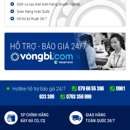
Dịch vụ sau bán bán hàng chuyên nghiệp
Giao hàng toàn Quốc
Hỗ trợ kỹ thuật 24/7
079 66 55 386
0961
Hotline hỗ trợ báo giá 24/7
633 389
0763 356 999
SP CHÍNH HÃNG
GIAO HÀNG
ĐẦY ĐỦ CO, CQ
TOÀN QUỐC 24/7