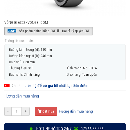
VÒNG BI 6322 - VONGBI.COM
Sản phẩm chính hãng SKF ® - Đại lý uỷ quyền SKF
Thông tin sản phẩm
Đường kính trong (d):
110 mm
Đường kính ngoài (D):
240 mm
Độ dày (B):
50 mm
Thương hiệu:
SKF
Tình trạng:
Mới 100%
Bảo hành:
Chính hãng
Giao hàng:
Toàn quốc
Giá bán:
Liên hệ để có giá tốt nhất tại thời điểm
Hướng dẫn mua hàng
Hướng dẫn mua hàng
-
+
Đặt mua
HOTLINE HỖ TRỢ 24/7
079 66 55 386