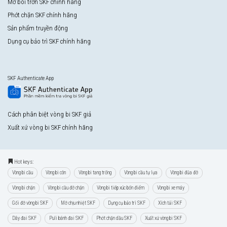
Mỡ bôi trơn SKF chính hãng
Phớt chặn SKF chính hãng
Sản phẩm truyền động
Dụng cụ bảo trì SKF chính hãng
SKF Authenticate App
Cách phân biệt vòng bi SKF giả
Xuất xứ vòng bi SKF chính hãng
Hot keys:
Vòng bi cầu
Vòng bi côn
Vòng bi tang trống
Vòng bi cầu tự lựa
Vòng bi đũa đỡ
Vòng bi chặn
Vòng bi cầu đỡ chặn
Vòng bi tiếp xúc bốn điểm
Vòng bi xe máy
Gối đỡ vòng bi SKF
Mỡ chịu nhiệt SKF
Dụng cụ bảo trì SKF
Xích tải SKF
Dây đai SKF
Puli bánh đai SKF
Phớt chặn dầu SKF
Xuất xứ vòng bi SKF