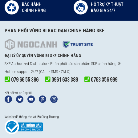
BẢO HÀNH
HỖ TRỢ KỸ THUẬT
CHÍNH HÃNG
BÁO GIÁ 24/7
PHÂN PHỐI VÒNG BI BẠC ĐẠN CHÍNH HÃNG SKF
ĐẠI LÝ ỦY QUYỀN VÒNG BI SKF CHÍNH HÃNG
SKF Authorized Distributor - Phân phối các sản phẩm SKF chính hãng ®
Hotline support 24/7 (CALL - SMS - ZALO)
079 66 55 386
0961 633 389
0763 356 999
Kết nối với chúng tôi
Website đã thông báo với Bộ Công Thương