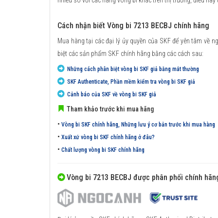
nhiều so với các hãng vòng bi khác trên thị trường, điều này
Cách nhận biết Vòng bi 7213 BECBJ chính hãng
Mua hàng tại các đại lý ủy quyền của SKF để yên tâm về n
biệt các sản phẩm SKF chính hãng bằng các cách sau:
Những cách phân biệt vòng bi SKF giả bằng mắt thường
SKF Authenticate, Phần mềm kiểm tra vòng bi SKF giả
Cảnh báo của SKF về vòng bi SKF giả
Tham khảo trước khi mua hãng
•
Vòng bi SKF chính hãng, Những lưu ý cơ bản trước khi mua hàng
•
Xuất xứ vòng bi SKF chính hãng ở đâu?
•
Chất lượng vòng bi SKF chính hãng
Vòng bi 7213 BECBJ được phân phối chính hãn