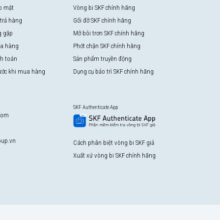
o mật
Vòng bi SKF chính hãng
 trả hàng
Gối đỡ SKF chính hãng
g gặp
Mỡ bôi trơn SKF chính hãng
a hàng
Phớt chặn SKF chính hãng
nh toán
Sản phẩm truyền động
rước khi mua hàng
Dụng cụ bảo trì SKF chính hãng
SKF Authenticate App
com
up.vn
Cách phân biệt vòng bi SKF giả
Xuất xứ vòng bi SKF chính hãng