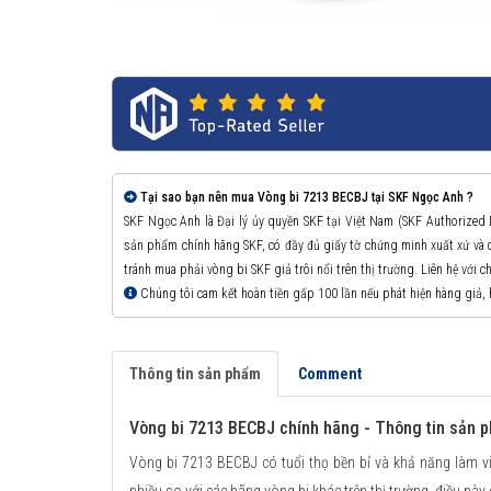
Tại sao bạn nên mua Vòng bi 7213 BECBJ tại SKF Ngọc Anh ?
SKF Ngọc Anh là Đại lý ủy quyền SKF tại Việt Nam (SKF Authorized
sản phẩm chính hãng SKF, có đầy đủ giấy tờ chứng minh xuất xứ v
tránh mua phải vòng bi SKF giả trôi nổi trên thị trường. Liên hệ với 
Chúng tôi cam kết hoàn tiền gấp 100 lần nếu phát hiện hàng giả,
Thông tin sản phẩm
Comment
Vòng bi 7213 BECBJ chính hãng - Thông tin sản 
Vòng bi 7213 BECBJ có tuổi thọ bền bỉ và khả năng làm vi