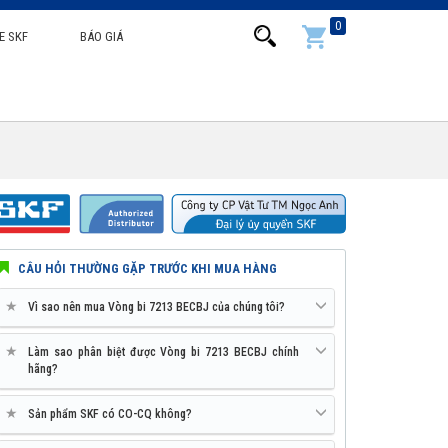
0
E SKF
BÁO GIÁ
CÂU HỎI THƯỜNG GẶP TRƯỚC KHI MUA HÀNG
★
Vì sao nên mua Vòng bi 7213 BECBJ của chúng tôi?
★
Làm sao phân biệt được Vòng bi 7213 BECBJ chính
hãng?
★
Sản phẩm SKF có CO-CQ không?