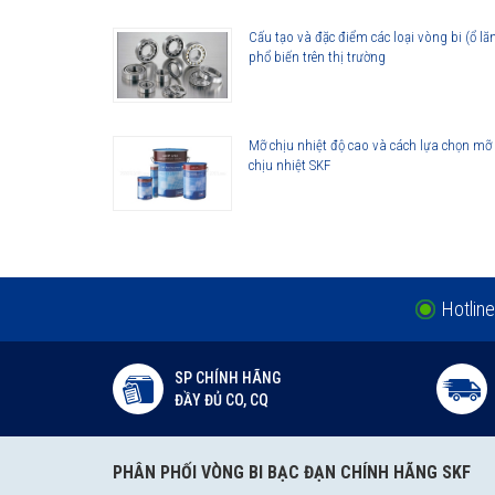
Cấu tạo và đặc điểm các loại vòng bi (ổ lă
phổ biến trên thị trường
Mỡ chịu nhiệt độ cao và cách lựa chọn mỡ
chịu nhiệt SKF
Hotline
SP CHÍNH HÃNG
ĐẦY ĐỦ CO, CQ
PHÂN PHỐI VÒNG BI BẠC ĐẠN CHÍNH HÃNG SKF