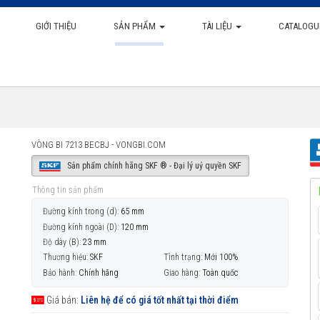
GIỚI THIỆU
SẢN PHẨM
TÀI LIỆU
CATALOGU
VÒNG BI 7213 BECBJ - VONGBI.COM
Sản phẩm chính hãng SKF ® - Đại lý uỷ quyền SKF
Thông tin sản phẩm
Đường kính trong (d):
65 mm
Đường kính ngoài (D):
120 mm
Độ dày (B):
23 mm
Thương hiệu:
SKF
Tình trạng:
Mới 100%
Bảo hành:
Chính hãng
Giao hàng:
Toàn quốc
Giá bán:
Liên hệ để có giá tốt nhất tại thời điểm