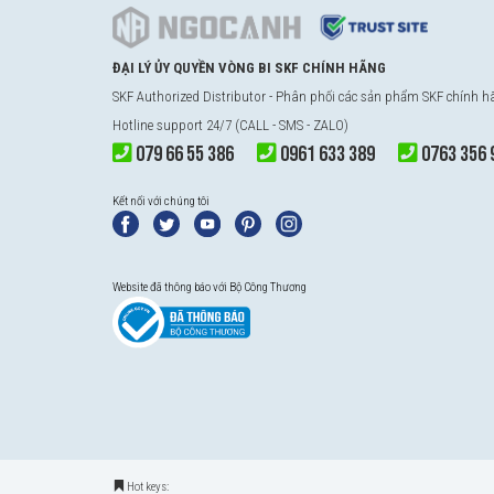
ĐẠI LÝ ỦY QUYỀN VÒNG BI SKF CHÍNH HÃNG
SKF Authorized Distributor - Phân phối các sản phẩm SKF chính 
Hotline support 24/7 (CALL - SMS - ZALO)
079 66 55 386
0961 633 389
0763 356 
Kết nối với chúng tôi
Website đã thông báo với Bộ Công Thương
Hot keys: