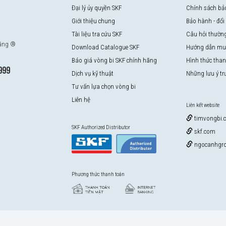
Đại lý ủy quyền SKF
Chính sách bả
Giới thiệu chung
Bảo hành - đổi
Tài liệu tra cứu SKF
Câu hỏi thườn
hãng ®
Download Catalogue SKF
Hướng dẫn mu
Báo giá vòng bi SKF chính hãng
Hình thức tha
999
Dịch vụ kỹ thuật
Những lưu ý t
Tư vấn lựa chọn vòng bi
Liên hệ
Liên kết website
timvongbi.
SKF Authorized Distributor
skf.com
ngocanhgro
Phương thức thanh toán