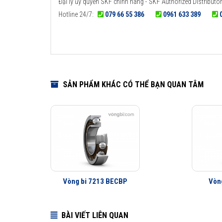
Đại lý ủy quyền SKF chính hãng - SKF Authorized Distributor
Hotline 24/7:
079 66 55 386
0961 633 389
SẢN PHẨM KHÁC CÓ THỂ BẠN QUAN TÂM
Vòng bi 7213 BECBP
Vòn
BÀI VIẾT LIÊN QUAN