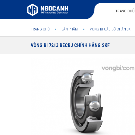
TRANG CHỦ
TRANG CHỦ
SẢN PHẨM
VÒNG BI CẦU ĐỠ CHẶN SKF
VÒNG BI 7213 BECBJ CHÍNH HÃNG SKF