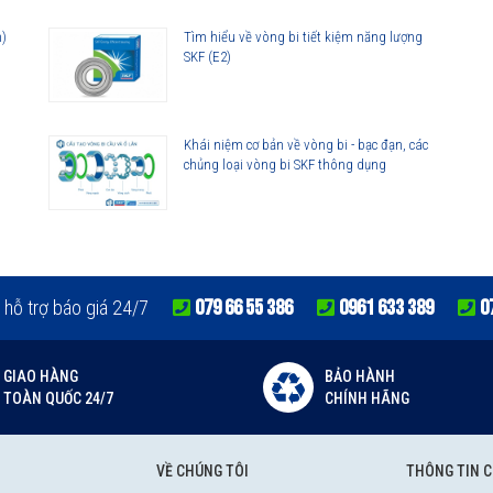
n)
Tìm hiểu về vòng bi tiết kiệm năng lượng
SKF (E2)
Khái niệm cơ bản về vòng bi - bạc đạn, các
chủng loại vòng bi SKF thông dụng
079 66 55 386
0961 633 389
0
 hỗ trợ báo giá 24/7
GIAO HÀNG
BẢO HÀNH
TOÀN QUỐC 24/7
CHÍNH HÃNG
VỀ CHÚNG TÔI
THÔNG TIN 