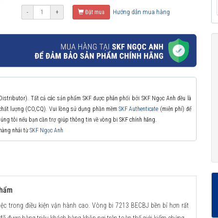
Hướng dẫn mua hàng
-
+
Đặt mua
 Distributor). Tất cả các sản phẩm SKF được phân phối bởi SKF Ngọc Anh đều là
à chất lượng (CO,CQ). Vui lòng sử dụng phần mềm
SKF Authenticate
(miễn phí) để
chúng tôi nếu bạn cần trợ giúp thông tin về vòng bi SKF chính hãng.
 hàng nhái từ
SKF Ngọc Anh
phẩm
ệc trong điều kiện vận hành cao. Vòng bi 7213 BECBJ bền bỉ hơn rất