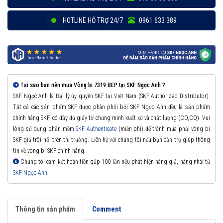
HOTLINE HỖ TRỢ 24/7
0961 633 389
Tại sao bạn nên mua Vòng bi 7319 BEP tại SKF Ngọc Anh ?
SKF Ngọc Anh là Đại lý ủy quyền SKF tại Việt Nam (SKF Authorized Distributor).
Tất cả các sản phẩm SKF được phân phối bởi SKF Ngọc Anh đều là sản phẩm
chính hãng SKF, có đầy đủ giấy tờ chứng minh xuất xứ và chất lượng (CO,CQ). Vui
lòng sử dụng phần mềm
SKF Authenticate
(miễn phí) để tránh mua phải vòng bi
SKF giả trôi nổi trên thị trường. Liên hệ với chúng tôi nếu bạn cần trợ giúp thông
tin về vòng bi SKF chính hãng.
Chúng tôi cam kết hoàn tiền gấp 100 lần nếu phát hiện hàng giả, hàng nhái từ
SKF Ngọc Anh
Thông tin sản phẩm
Comment