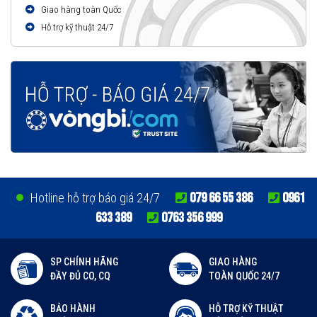
Giao hàng toàn Quốc
Hỗ trợ kỹ thuật 24/7
079 66 55 386
0961
Hotline hỗ trợ báo giá 24/7
633 389
0763 356 999
SP CHÍNH HÃNG
GIAO HÀNG
ĐẦY ĐỦ CO, CQ
TOÀN QUỐC 24/7
BẢO HÀNH
HỖ TRỢ KỸ THUẬT