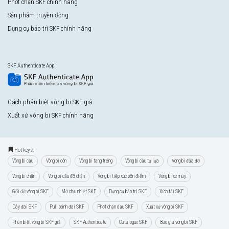
Phớt chặn SKF chính hãng
Sản phẩm truyền động
Dụng cụ bảo trì SKF chính hãng
SKF Authenticate App
Cách phân biệt vòng bi SKF giả
Xuất xứ vòng bi SKF chính hãng
Hot keys:
Vòng bi cầu
Vòng bi côn
Vòng bi tang trống
Vòng bi cầu tự lựa
Vòng bi đũa đỡ
Vòng bi chặn
Vòng bi cầu đỡ chặn
Vòng bi tiếp xúc bốn điểm
Vòng bi xe máy
Gối đỡ vòng bi SKF
Mỡ chịu nhiệt SKF
Dụng cụ bảo trì SKF
Xích tải SKF
Dây đai SKF
Puli bánh đai SKF
Phớt chặn dầu SKF
Xuất xứ vòng bi SKF
Phân biệt vòng bi SKF giả
SKF Authenticate
Catalogue SKF
Báo giá vòng bi SKF