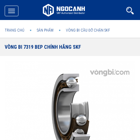
Toggle
navigation
TRANG CHỦ
SẢN PHẨM
VÒNG BI CẦU ĐỠ CHẶN SKF
VÒNG BI 7319 BEP CHÍNH HÃNG SKF