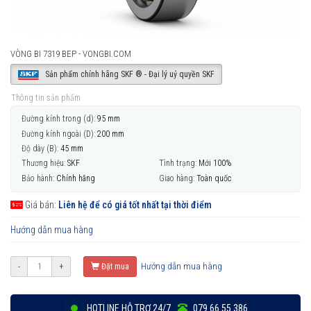
VÒNG BI 7319 BEP - VONGBI.COM
Sản phẩm chính hãng SKF ® - Đại lý uỷ quyền SKF
Thông tin sản phẩm
Đường kính trong (d):
95 mm
Đường kính ngoài (D):
200 mm
Độ dày (B):
45 mm
Thương hiệu:
SKF
Tình trạng:
Mới 100%
Bảo hành:
Chính hãng
Giao hàng:
Toàn quốc
Giá bán:
Liên hệ để có giá tốt nhất tại thời điểm
Hướng dẫn mua hàng
Hướng dẫn mua hàng
-
+
Đặt mua
HOTLINE HỖ TRỢ 24/7
079 66 55 386