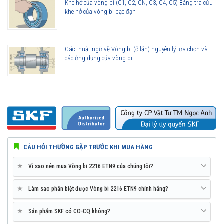
Khe hở của vòng bi (C1, C2, CN, C3, C4, C5) Bảng tra cứu
khe hở của vòng bi bạc đạn
Các thuật ngữ về Vòng bi (ổ lăn) nguyên lý lựa chọn và
các ứng dụng của vòng bi
CÂU HỎI THƯỜNG GẶP TRƯỚC KHI MUA HÀNG
★
Vì sao nên mua Vòng bi 2216 ETN9 của chúng tôi?
★
Làm sao phân biệt được Vòng bi 2216 ETN9 chính hãng?
★
Sản phẩm SKF có CO-CQ không?