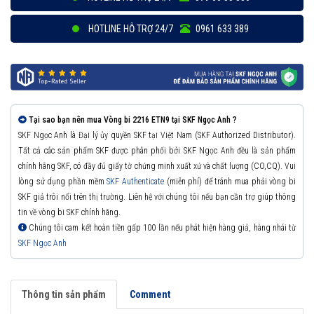
HOTLINE HỖ TRỢ 24/7
0961 633 389
Tại sao bạn nên mua Vòng bi 2216 ETN9 tại SKF Ngọc Anh ?
SKF Ngọc Anh là Đại lý ủy quyền SKF tại Việt Nam (SKF Authorized Distributor).
Tất cả các sản phẩm SKF được phân phối bởi SKF Ngọc Anh đều là sản phẩm
chính hãng SKF, có đầy đủ giấy tờ chứng minh xuất xứ và chất lượng (CO,CQ). Vui
lòng sử dụng phần mềm
SKF Authenticate
(miễn phí) để tránh mua phải vòng bi
SKF giả trôi nổi trên thị trường. Liên hệ với chúng tôi nếu bạn cần trợ giúp thông
tin về vòng bi SKF chính hãng.
Chúng tôi cam kết hoàn tiền gấp 100 lần nếu phát hiện hàng giả, hàng nhái từ
SKF Ngọc Anh
Thông tin sản phẩm
Comment