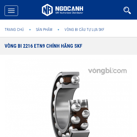
Toggle
navigation
TRANG CHỦ
SẢN PHẨM
VÒNG BI CẦU TỰ LỰA SKF
VÒNG BI 2216 ETN9 CHÍNH HÃNG SKF