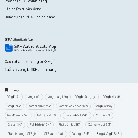
Phớt chặn SKF chính hãng
Sản phẩm truyền động
Dụng cụ bảo trì SKF chính hãng
SKF Authenticate App
Cách phân biệt vòng bi SKF giả
Xuất xứ vòng bi SKF chính hãng
Hot keys:
Vòng bi cầu
Vòng bi côn
Vòng bi tang trống
Vòng bi cầu tự lựa
Vòng bi đũa đỡ
Vòng bi chặn
Vòng bi cầu đỡ chặn
Vòng bi tiếp xúc bốn điểm
Vòng bi xe máy
Gối đỡ vòng bi SKF
Mỡ chịu nhiệt SKF
Dụng cụ bảo trì SKF
Xích tải SKF
Dây đai SKF
Puli bánh đai SKF
Phớt chặn dầu SKF
Xuất xứ vòng bi SKF
Phân biệt vòng bi SKF giả
SKF Authenticate
Catalogue SKF
Báo giá vòng bi SKF