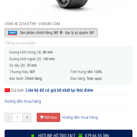
VÒNG BI 2216 ETN9 - VONGBI.COM
Sản phẩm chính hãng SKF ® - Đại lý uỷ quyền SKF
Thông tin sản phẩm
Đường kính trong (d):
80 mm
Đường kính ngoài (D):
140 mm
Độ dày (B):
33 mm
Thương hiệu:
SKF
Tình trạng:
Mới 100%
Bảo hành:
Chính hãng
Giao hàng:
Toàn quốc
Giá bán:
Liên hệ để có giá tốt nhất tại thời điểm
Hướng dẫn mua hàng
Hướng dẫn mua hàng
-
+
Đặt mua
HOTLINE HỖ TRỢ 24/7
079 66 55 386