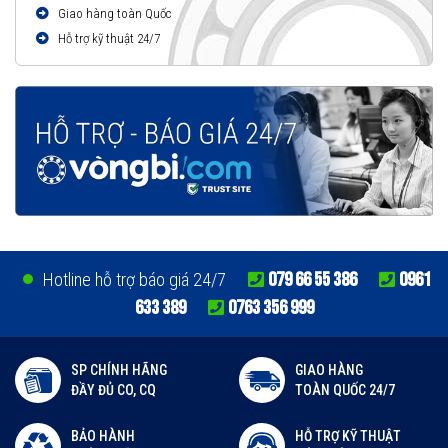
Giao hàng toàn Quốc
Hỗ trợ kỹ thuật 24/7
079 66 55 386
0961
Hotline hỗ trợ báo giá 24/7
633 389
0763 356 999
SP CHÍNH HÃNG
GIAO HÀNG
ĐẦY ĐỦ CO, CQ
TOÀN QUỐC 24/7
BẢO HÀNH
HỖ TRỢ KỸ THUẬT