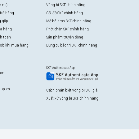
o mật
Vòng bi SKF chính hãng
 trả hàng
Gối đỡ SKF chính hãng
g gặp
Mỡ bôi trơn SKF chính hãng
a hàng
Phớt chặn SKF chính hãng
nh toán
Sản phẩm truyền động
rước khi mua hàng
Dụng cụ bảo trì SKF chính hãng
SKF Authenticate App
com
up.vn
Cách phân biệt vòng bi SKF giả
Xuất xứ vòng bi SKF chính hãng