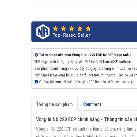
Tại sao bạn nên mua Vòng bi NU 220 ECP tại SKF Ngọc Anh ?
SKF Ngọc Anh là Đại lý ủy quyền SKF tại Việt Nam (SKF Authorized
sản phẩm chính hãng SKF, có đầy đủ giấy tờ chứng minh xuất xứ v
tránh mua phải vòng bi SKF giả trôi nổi trên thị trường. Liên hệ với 
Chúng tôi cam kết hoàn tiền gấp 100 lần nếu phát hiện hàng giả,
Thông tin sản phẩm
Comment
Vòng bi NU 220 ECP chính hãng - Thông tin sản 
Vòng bi NU 220 ECP có tuổi thọ bền bỉ và khả năng làm vi