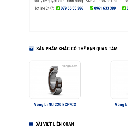
Đại lý ủy quyền SKF chính hãng - SKF Authorized Distributor
Hotline 24/7:
079 66 55 386
0961 633 389
SẢN PHẨM KHÁC CÓ THỂ BẠN QUAN TÂM
Vòng bi NU 220 ECP/C3
Vòng b
BÀI VIẾT LIÊN QUAN