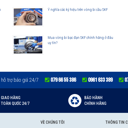
h
Ý nghĩa các ký hiệu trên vòng bi cầu SKF
Mua vòng bi bạc đạn SKF chính hãng ở đâu
uy tín?
079 66 55 386
0961 633 389
0
 hỗ trợ báo giá 24/7
GIAO HÀNG
BẢO HÀNH
TOÀN QUỐC 24/7
CHÍNH HÃNG
VỀ CHÚNG TÔI
THÔNG TIN 