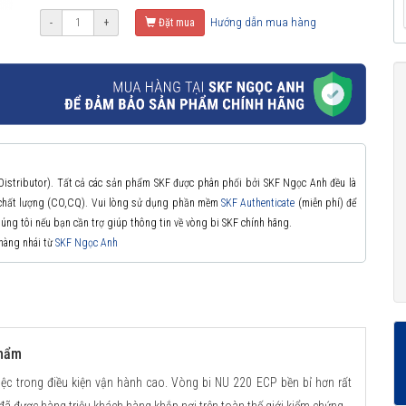
Hướng dẫn mua hàng
-
+
Đặt mua
 Distributor). Tất cả các sản phẩm SKF được phân phối bởi SKF Ngọc Anh đều là
à chất lượng (CO,CQ). Vui lòng sử dụng phần mềm
SKF Authenticate
(miễn phí) để
chúng tôi nếu bạn cần trợ giúp thông tin về vòng bi SKF chính hãng.
 hàng nhái từ
SKF Ngọc Anh
phẩm
ệc trong điều kiện vận hành cao. Vòng bi NU 220 ECP bền bỉ hơn rất