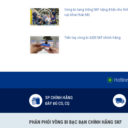
Vòng bi tang trống SKF nặng 8 tấn cho lĩn
vực khai thác Mỏ
Trên tay vòng bi 6205 SKF chính hãng
Hotline
SP CHÍNH HÃNG
ĐẦY ĐỦ CO, CQ
PHÂN PHỐI VÒNG BI BẠC ĐẠN CHÍNH HÃNG SKF