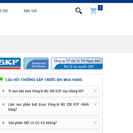
0
E SKF
BÁO GIÁ
CÂU HỎI THƯỜNG GẶP TRƯỚC KHI MUA HÀNG
★
Vì sao nên mua Vòng bi NU 220 ECP của chúng tôi?
★
Làm sao phân biệt được Vòng bi NU 220 ECP chính
hãng?
★
Sản phẩm SKF có CO-CQ không?