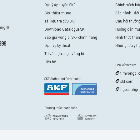
Đại lý ủy quyền SKF
Chính sách bả
Giới thiệu chung
Bảo hành - đổi
Tài liệu tra cứu SKF
Câu hỏi thườn
hãng ®
Download Catalogue SKF
Hướng dẫn mu
Báo giá vòng bi SKF chính hãng
Hình thức tha
999
Dịch vụ kỹ thuật
Những lưu ý t
Tư vấn lựa chọn vòng bi
Liên hệ
Liên kết website
timvongbi.
SKF Authorized Distributor
skf.com
ngocanhgro
Phương thức thanh toán