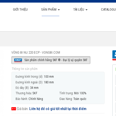
GIỚI THIỆU
SẢN PHẨM
TÀI LIỆU
CATALOGU
VÒNG BI NU 220 ECP - VONGBI.COM
Sản phẩm chính hãng SKF ® - Đại lý uỷ quyền SKF
Thông tin sản phẩm
Đường kính trong (d):
100 mm
Đường kính ngoài (D):
180 mm
Độ dày (B):
34 mm
Thương hiệu:
SKF
Tình trạng:
Mới 100%
Bảo hành:
Chính hãng
Giao hàng:
Toàn quốc
Giá bán:
Liên hệ để có giá tốt nhất tại thời điểm