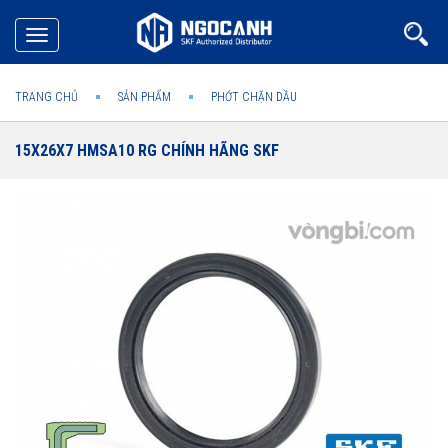
Toggle
navigation
TRANG CHỦ
SẢN PHẨM
PHỚT CHẶN DẦU
15X26X7 HMSA10 RG CHÍNH HÃNG SKF