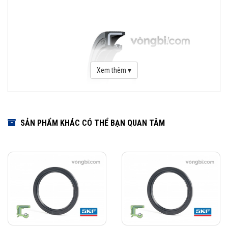
Xem thêm ▾
SẢN PHẨM KHÁC CÓ THỂ BẠN QUAN TÂM
Download Catalogue Phớt chặn dầu SKF
Phớt là một bộ phận quan trọng trong việc che chắn bảo vệ vòng bi.
Dãy sản phẩm của SKF bao gồm các loại phớt tiếp xúc với bề mặt cố