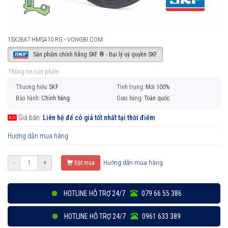
15X26X7 HMSA10 RG - VONGBI.COM
Sản phẩm chính hãng SKF ® - Đại lý uỷ quyền SKF
Thông tin sản phẩm
Thương hiệu:
SKF
Tình trạng:
Mới 100%
Bảo hành:
Chính hãng
Giao hàng:
Toàn quốc
Giá bán:
Liên hệ để có giá tốt nhất tại thời điểm
Hướng dẫn mua hàng
Hướng dẫn mua hàng
-
+
Đặt mua
HOTLINE HỖ TRỢ 24/7
079 66 55 386
HOTLINE HỖ TRỢ 24/7
0961 633 389