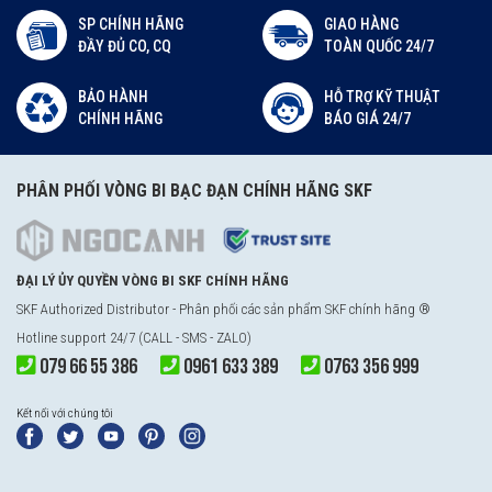
SP CHÍNH HÃNG
GIAO HÀNG
ĐẦY ĐỦ CO, CQ
TOÀN QUỐC 24/7
BẢO HÀNH
HỖ TRỢ KỸ THUẬT
CHÍNH HÃNG
BÁO GIÁ 24/7
PHÂN PHỐI VÒNG BI BẠC ĐẠN CHÍNH HÃNG SKF
ĐẠI LÝ ỦY QUYỀN VÒNG BI SKF CHÍNH HÃNG
SKF Authorized Distributor - Phân phối các sản phẩm SKF chính hãng ®
Hotline support 24/7 (CALL - SMS - ZALO)
079 66 55 386
0961 633 389
0763 356 999
Kết nối với chúng tôi