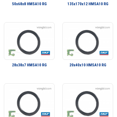
50x68x8 HMSA10 RG
135x170x12 HMSA10 RG
định hay bề mặt trượt và xoay. Đa dạng thiết kế có khả năng đáp ứng
hầu như toàn bộ tất cả các yêu cầu ứng dụng. Không chỉ là các ứng
dụng làm kín đơn giản mà còn có một dãy sản phẩm đa dạng cho các
yêu cầu ứng dụng công nghiệp. SKF có thể cung cấp các giải pháp
làm kín cho khách hàng từ thiết kế đến sản xuất số lượng lớn, từ lắp
cho thiết bị ban đầu đến thị trường thay thế sau đó.
28x38x7 HMSA10 RG
20x40x10 HMSA10 RG