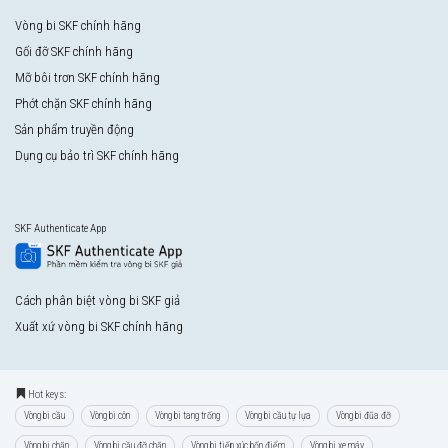
Vòng bi SKF chính hãng
Gối đỡ SKF chính hãng
Mỡ bôi trơn SKF chính hãng
Phớt chặn SKF chính hãng
Sản phẩm truyền động
Dụng cụ bảo trì SKF chính hãng
SKF Authenticate App
Cách phân biệt vòng bi SKF giả
Xuất xứ vòng bi SKF chính hãng
Hot keys:
Vòng bi cầu
Vòng bi côn
Vòng bi tang trống
Vòng bi cầu tự lựa
Vòng bi đũa đỡ
Vòng bi chặn
Vòng bi cầu đỡ chặn
Vòng bi tiếp xúc bốn điểm
Vòng bi xe máy