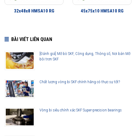
32x48x8 HMSA10 RG
45x75x10 HMSA10 RG
BÀI VIẾT LIÊN QUAN
[Đánh giá] Mỡ bò SKF, Công dụng, Thông số, Nơi bán Mỡ
bôi trơn SKF
15x26x7 HMSA10 RG được phân phối chính hãng
Chất lượng vòng bi SKF chính hãng có thực sự tốt?
Đại lý ủy quyền SKF chính hãng - SKF Authorized Distributor
Hotline 24/7:
079 66 55 386
0961 633 389
0763 356
Vòng bi siêu chính xác SKF Super-precision bearings
999