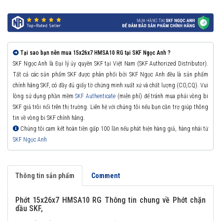
Tại sao bạn nên mua 15x26x7 HMSA10 RG tại SKF Ngọc Anh ?
SKF Ngọc Anh là Đại lý ủy quyền SKF tại Việt Nam (SKF Authorized Distributor).
Tất cả các sản phẩm SKF được phân phối bởi SKF Ngọc Anh đều là sản phẩm
chính hãng SKF, có đầy đủ giấy tờ chứng minh xuất xứ và chất lượng (CO,CQ). Vui
lòng sử dụng phần mềm
SKF Authenticate
(miễn phí) để tránh mua phải vòng bi
SKF giả trôi nổi trên thị trường. Liên hệ với chúng tôi nếu bạn cần trợ giúp thông
tin về vòng bi SKF chính hãng.
Chúng tôi cam kết hoàn tiền gấp 100 lần nếu phát hiện hàng giả, hàng nhái từ
SKF Ngọc Anh
Thông tin sản phẩm
Comment
Phớt 15x26x7 HMSA10 RG Thông tin chung về Phớt chặn
dầu SKF,