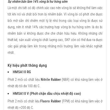
Sự nhiễm bẩn làm 14% vòng bi hư hỏng sớm
Là một chi tiết có độ chính xác cao nên vòng bi sẽ không thể làm việc
tốt khi nó và chất bôi trơn bị nhiễm bẩn. Vì vòng bi có phớt che được
bôi mỡ sẵn chỉ chiếm một tỷ lệ nhỏ trong các loại vòng bi được sử
dụng, nên ít nhất 14% các trường hợp vòng bi hư hỏng sớm là do bị
nhiễm bẩn vì không được che che chắn hữu hiệu. Không những chỉ
thiết kế, sản xuất vòng bi chất lượng cao, SKF còn có thể đưa ra được
các giải pháp làm kín trong những môi trường làm việc khắc nghiệt
nhất.
Ký hiệu phớt thông dụng
HMSA10 RG
Phớt 2 môi có chất liệu
Nitrile Rubber
(NBR) có khả năng làm việc ở
nhiệt độ tối đa 100 độ C.
HMSA10 V (Phớt chặn dầu chịu nhiệt độ cao)
Phớt 2 môi có chất liệu
Fluoro Rubber
(FPM) có khả năng làm việc ở
nhiệt độ +200 độ C.