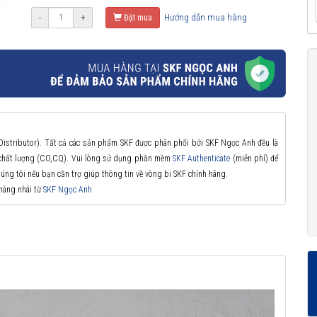
Hướng dẫn mua hàng
-
+
Đặt mua
 Distributor). Tất cả các sản phẩm SKF được phân phối bởi SKF Ngọc Anh đều là
à chất lượng (CO,CQ). Vui lòng sử dụng phần mềm
SKF Authenticate
(miễn phí) để
chúng tôi nếu bạn cần trợ giúp thông tin về vòng bi SKF chính hãng.
 hàng nhái từ
SKF Ngọc Anh