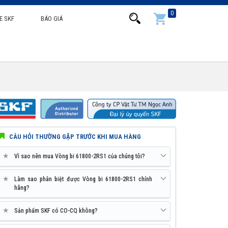
0
E SKF
BÁO GIÁ
CÂU HỎI THƯỜNG GẶP TRƯỚC KHI MUA HÀNG
★
Vì sao nên mua Vòng bi 61800-2RS1 của chúng tôi?
★
Làm sao phân biệt được Vòng bi 61800-2RS1 chính
hãng?
★
Sản phẩm SKF có CO-CQ không?