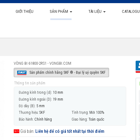
GIỚI THIỆU
SẢN PHẨM
TÀI LIỆU
CATALOGU
VÒNG BI 61800-2RS1 - VONGBI.COM
Sản phẩm chính hãng SKF ® - Đại lý uỷ quyền SKF
Thông tin sản phẩm
Đường kính trong (d):
10 mm
Đường kính ngoài (D):
19 mm
Độ dày (B):
5 mm
Thương hiệu:
SKF
Tình trạng:
Mới 100%
Bảo hành:
Chính hãng
Giao hàng:
Toàn quốc
Giá bán:
Liên hệ để có giá tốt nhất tại thời điểm