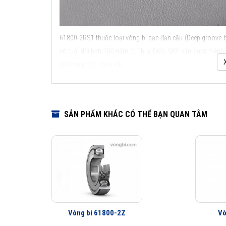
61800-2RS1 thuộc loại vòng bi bạc đạn cầu (Deep groove ba
có tuổi đời hơn 100 năm từ Thụy Điển. SKF vẫn được mệnh d
dải sản phẩm rộng lớn.
Các kiểu thiết kế và đặc điểm ứng dụng của vòng bi c
SẢN PHẨM KHÁC CÓ THỂ BẠN QUAN TÂM
Vòng bi 61800-2Z
Vò
Các kiểu thiết kế và đặ