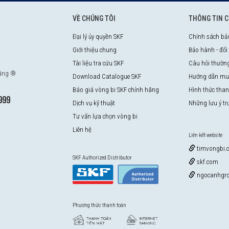
VỀ CHÚNG TÔI
THÔNG TIN 
Đại lý ủy quyền SKF
Chính sách bả
Giới thiệu chung
Bảo hành - đổi
Tài liệu tra cứu SKF
Câu hỏi thườn
hãng ®
Download Catalogue SKF
Hướng dẫn mu
Báo giá vòng bi SKF chính hãng
Hình thức tha
999
Dịch vụ kỹ thuật
Những lưu ý t
Tư vấn lựa chọn vòng bi
Liên hệ
Liên kết website
timvongbi.
SKF Authorized Distributor
skf.com
ngocanhgro
Phương thức thanh toán