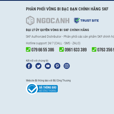
PHÂN PHỐI VÒNG BI BẠC ĐẠN CHÍNH HÃNG SKF
ĐẠI LÝ ỦY QUYỀN VÒNG BI SKF CHÍNH HÃNG
SKF Authorized Distributor - Phân phối các sản phẩm SKF chính 
Hotline support 24/7 (CALL - SMS - ZALO)
079 66 55 386
0961 633 389
0763 356 
Kết nối với chúng tôi
Website đã thông báo với Bộ Công Thương