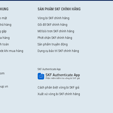
CHUNG
SẢN PHẨM SKF CHÍNH HÃNG
o mật
Vòng bi SKF chính hãng
 trả hàng
Gối đỡ SKF chính hãng
g gặp
Mỡ bôi trơn SKF chính hãng
a hàng
Phớt chặn SKF chính hãng
nh toán
Sản phẩm truyền động
rước khi mua hàng
Dụng cụ bảo trì SKF chính hãng
SKF Authenticate App
com
up.vn
Cách phân biệt vòng bi SKF giả
Xuất xứ vòng bi SKF chính hãng