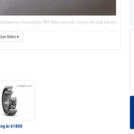
ll bearings) thương hiệu SKF, hãng sản xuất vòng bi lớn nhất thế giới
anh là hãng sản xuất vòng bi bạc đạn số 1 thế giới bởi chất lượng và
Xem thêm ▾
ầu SKF
ng bi 61800
c điểm ứng dụng của vòng bi cầu SKF