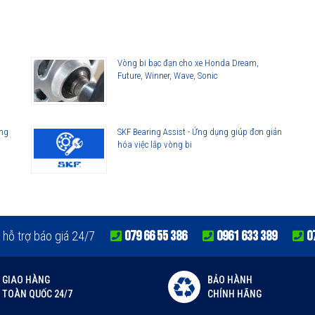
lorer
Vòng bi bạc đạn cho xe Honda Dream,
Future, Winner, Wave, Sonic
ông
SKF Bearing Assist - Ứng dụng giúp đơn giản
hóa việc lắp vòng bi
lorer
079 66 55 386
0961 633 389
0
 hỗ trợ báo giá 24/7
GIAO HÀNG
BẢO HÀNH
TOÀN QUỐC 24/7
CHÍNH HÃNG