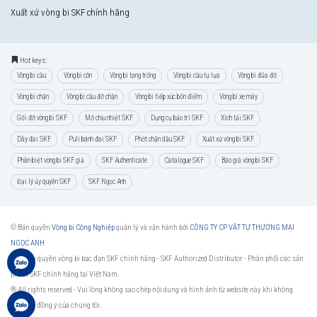
Xuất xứ vòng bi SKF chính hãng
Hot keys:
Vòng bi cầu
Vòng bi côn
Vòng bi tang trống
Vòng bi cầu tự lựa
Vòng bi đũa đỡ
Vòng bi chặn
Vòng bi cầu đỡ chặn
Vòng bi tiếp xúc bốn điểm
Vòng bi xe máy
Gối đỡ vòng bi SKF
Mỡ chịu nhiệt SKF
Dụng cụ bảo trì SKF
Xích tải SKF
Dây đai SKF
Puli bánh đai SKF
Phớt chặn dầu SKF
Xuất xứ vòng bi SKF
Phân biệt vòng bi SKF giả
SKF Authenticate
Catalogue SKF
Báo giá vòng bi SKF
Đại lý ủy quyền SKF
SKF Ngọc Anh
© Bản quyền
Vòng bi Công Nghiệp
quản lý và vận hành bởi
CÔNG TY CP VẬT TƯ THƯƠNG MẠI
NGỌC ANH
Đại lý ủy quyền vòng bi bạc đạn SKF chính hãng -
SKF Authorized Distributor
- Phân phối các sản
phẩm SKF chính hãng tại Việt Nam.
® All rights reserved - Vui lòng không sao chép nội dung và hình ảnh từ website này khi không
được sự đồng ý của chúng tôi.