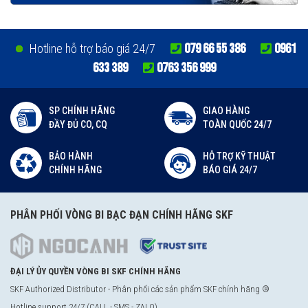
079 66 55 386
0961
Hotline hỗ trợ báo giá 24/7
633 389
0763 356 999
SP CHÍNH HÃNG
GIAO HÀNG
ĐẦY ĐỦ CO, CQ
TOÀN QUỐC 24/7
BẢO HÀNH
HỖ TRỢ KỸ THUẬT
CHÍNH HÃNG
BÁO GIÁ 24/7
PHÂN PHỐI VÒNG BI BẠC ĐẠN CHÍNH HÃNG SKF
ĐẠI LÝ ỦY QUYỀN VÒNG BI SKF CHÍNH HÃNG
SKF Authorized Distributor - Phân phối các sản phẩm SKF chính hãng ®
Hotline support 24/7 (CALL - SMS - ZALO)