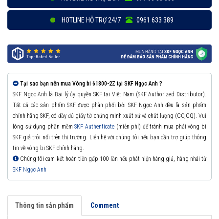
HOTLINE HỖ TRỢ 24/7
0961 633 389
Tại sao bạn nên mua Vòng bi 61800-2Z tại SKF Ngọc Anh ?
SKF Ngọc Anh là Đại lý ủy quyền SKF tại Việt Nam (SKF Authorized Distributor).
Tất cả các sản phẩm SKF được phân phối bởi SKF Ngọc Anh đều là sản phẩm
chính hãng SKF, có đầy đủ giấy tờ chứng minh xuất xứ và chất lượng (CO,CQ). Vui
lòng sử dụng phần mềm
SKF Authenticate
(miễn phí) để tránh mua phải vòng bi
SKF giả trôi nổi trên thị trường. Liên hệ với chúng tôi nếu bạn cần trợ giúp thông
tin về vòng bi SKF chính hãng.
Chúng tôi cam kết hoàn tiền gấp 100 lần nếu phát hiện hàng giả, hàng nhái từ
SKF Ngọc Anh
Thông tin sản phẩm
Comment