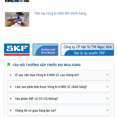
các thế hệ vòng bi SKF trước đây, bởi vậy ở cùng tốc độ nhưng nhiệt độ
của vòng bi SKF Explorer thấp hơn rất nhiều. Tính năng này làm giảm
Trên tay vòng bi 6205 SKF chính hãng
nhu cầu sử dụng mỡ bôi trơn và giảm tiêu hao năng lượng trên vòng
bi.
Tuổi thọ của vòng bi SKF 61800-2Z thế hệ Explorer bền bỉ hơn rất
nhiều so với các hãng vòng bi khác trên thị trường, điều này đã được
hàng triệu khách hàng khắp nơi trên toàn thế giới kiểm chứng.
CÂU HỎI THƯỜNG GẶP TRƯỚC KHI MUA HÀNG
★
Vì sao nên mua Vòng bi 61800-2Z của chúng tôi?
★
Làm sao phân biệt được Vòng bi 61800-2Z chính hãng?
★
Sản phẩm SKF có CO-CQ không?
★
Chúng tôi có giao hàng tận nơi?