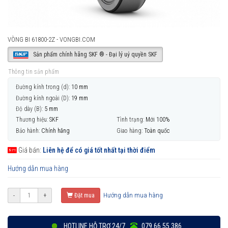
VÒNG BI 61800-2Z - VONGBI.COM
Sản phẩm chính hãng SKF ® - Đại lý uỷ quyền SKF
Thông tin sản phẩm
Đường kính trong (d):
10 mm
Đường kính ngoài (D):
19 mm
Độ dày (B):
5 mm
Thương hiệu:
SKF
Tình trạng:
Mới 100%
Bảo hành:
Chính hãng
Giao hàng:
Toàn quốc
Giá bán:
Liên hệ để có giá tốt nhất tại thời điểm
Hướng dẫn mua hàng
Hướng dẫn mua hàng
-
+
Đặt mua
HOTLINE HỖ TRỢ 24/7
079 66 55 386