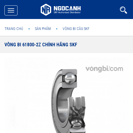
Toggle
navigation
TRANG CHỦ
SẢN PHẨM
VÒNG BI CẦU SKF
VÒNG BI 61800-2Z CHÍNH HÃNG SKF