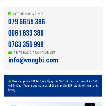
HOTLINE BÁO GIÁ 24/7
079 66 55 386
Vòng bi 61800-2Z được phân phối chính hãng
0961 633 389
0763 356 999
Đại lý ủy quyền SKF chính hãng - SKF Authorized Distributor
Hotline 24/7:
079 66 55 386
0961 633 389
0763 356
E MAIL BÁO GIÁ SẢN PHẨM SKF
999
info@vongbi.com
Mua sản phẩm SKF từ Đại lý Ủy quyền SKF để đảm bảo sản phẩm SKF
chính hãng. Tránh nguy cơ mua phải sản phẩm SKF giả (fake) kém chất
lượng.