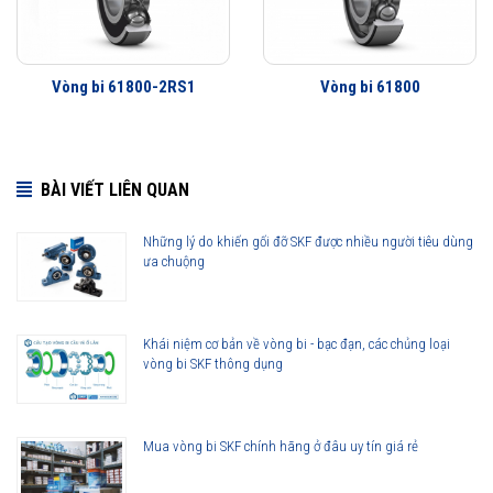
Ít rung động hơn
Tuổi thọ vòng bi cao hơn
Khả năng che chắn tốt hơn
Vòng bi 61800-2RS1
Vòng bi 61800
Khả năng làm việc với vận tốc cao hơn
BÀI VIẾT LIÊN QUAN
Những lý do khiến gối đỡ SKF được nhiều người tiêu dùng
ưa chuộng
Khái niệm cơ bản về vòng bi - bạc đạn, các chủng loại
vòng bi SKF thông dụng
Mua vòng bi SKF chính hãng ở đâu uy tín giá rẻ
Vòng bi SKF 61800-2Z thế hệ Explorer được nâng lên cao hơn so với