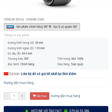
VÒNG BI 3310 A - VONGBI.COM
Sản phẩm chính hãng SKF ® - Đại lý uỷ quyền SKF
Thông tin sản phẩm
Đường kính trong (d):
50 mm
Đường kính ngoài (D):
110 mm
Độ dày (B):
44.4 mm
Thương hiệu:
SKF
Tình trạng:
Mới 100%
Bảo hành:
Chính hãng
Giao hàng:
Toàn quốc
Giá bán:
Liên hệ để có giá tốt nhất tại thời điểm
Hướng dẫn mua hàng
Hướng dẫn mua hàng
-
+
Đặt mua
HOTLINE HỖ TRỢ 24/7
079 66 55 386