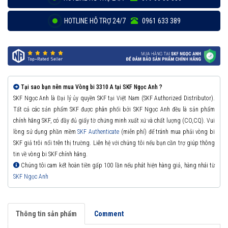
HOTLINE HỖ TRỢ 24/7
0961 633 389
Tại sao bạn nên mua Vòng bi 3310 A tại SKF Ngọc Anh ?
SKF Ngọc Anh là Đại lý ủy quyền SKF tại Việt Nam (SKF Authorized Distributor).
Tất cả các sản phẩm SKF được phân phối bởi SKF Ngọc Anh đều là sản phẩm
chính hãng SKF, có đầy đủ giấy tờ chứng minh xuất xứ và chất lượng (CO,CQ). Vui
lòng sử dụng phần mềm
SKF Authenticate
(miễn phí) để tránh mua phải vòng bi
SKF giả trôi nổi trên thị trường. Liên hệ với chúng tôi nếu bạn cần trợ giúp thông
tin về vòng bi SKF chính hãng.
Chúng tôi cam kết hoàn tiền gấp 100 lần nếu phát hiện hàng giả, hàng nhái từ
SKF Ngọc Anh
Thông tin sản phẩm
Comment