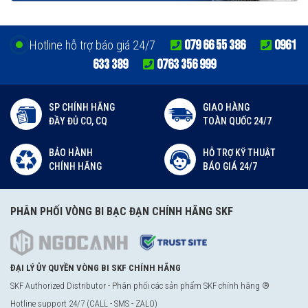
079 66 55 386
0961
Hotline hỗ trợ báo giá 24/7
633 389
0763 356 999
SP CHÍNH HÃNG
GIAO HÀNG
ĐẦY ĐỦ CO, CQ
TOÀN QUỐC 24/7
BẢO HÀNH
HỖ TRỢ KỸ THUẬT
CHÍNH HÃNG
BÁO GIÁ 24/7
PHÂN PHỐI VÒNG BI BẠC ĐẠN CHÍNH HÃNG SKF
ĐẠI LÝ ỦY QUYỀN VÒNG BI SKF CHÍNH HÃNG
SKF Authorized Distributor - Phân phối các sản phẩm SKF chính hãng ®
Hotline support 24/7 (CALL - SMS - ZALO)