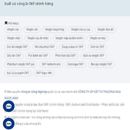
Xuất xứ vòng bi SKF chính hãng
Hot keys:
Vòng bi cầu
Vòng bi côn
Vòng bi tang trống
Vòng bi cầu tự lựa
Vòng bi đũa đỡ
Vòng bi chặn
Vòng bi cầu đỡ chặn
Vòng bi tiếp xúc bốn điểm
Vòng bi xe máy
Gối đỡ vòng bi SKF
Mỡ chịu nhiệt SKF
Dụng cụ bảo trì SKF
Xích tải SKF
Dây đai SKF
Puli bánh đai SKF
Phớt chặn dầu SKF
Xuất xứ vòng bi SKF
Phân biệt vòng bi SKF giả
SKF Authenticate
Catalogue SKF
Báo giá vòng bi SKF
Đại lý ủy quyền SKF
SKF Ngọc Anh
© Bản quyền
Vòng bi Công Nghiệp
quản lý và vận hành bởi
CÔNG TY CP VẬT TƯ THƯƠNG MẠI
NGỌC ANH
Đại lý ủy quyền vòng bi bạc đạn SKF chính hãng -
SKF Authorized Distributor
- Phân phối các sản
phẩm SKF chính hãng tại Việt Nam.
® All rights reserved - Vui lòng không sao chép nội dung và hình ảnh từ website này khi không
được sự đồng ý của chúng tôi.