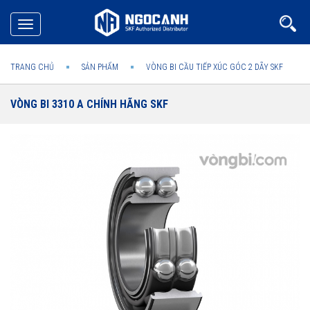
Toggle
navigation
TRANG CHỦ
SẢN PHẨM
VÒNG BI CẦU TIẾP XÚC GÓC 2 DÃY SKF
VÒNG BI 3310 A CHÍNH HÃNG SKF